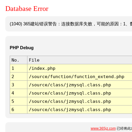
Database Error
(1040) 365建站错误警告：连接数据库失败，可能的原因：1、数
PHP Debug
No.
File
1
/index.php
2
/source/function/function_extend.php
3
/source/class/jzmysql.class.php
4
/source/class/jzmysql.class.php
5
/source/class/jzmysql.class.php
6
/source/class/jzmysql.class.php
www.365jz.com
已经将此