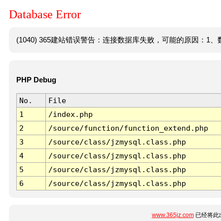
Database Error
(1040) 365建站错误警告：连接数据库失败，可能的原因：1、数
PHP Debug
No.
File
1
/index.php
2
/source/function/function_extend.php
3
/source/class/jzmysql.class.php
4
/source/class/jzmysql.class.php
5
/source/class/jzmysql.class.php
6
/source/class/jzmysql.class.php
www.365jz.com
已经将此