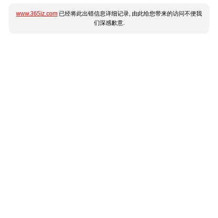
www.365jz.com
已经将此出错信息详细记录, 由此给您带来的访问不便我
们深感歉意.