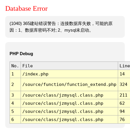
Database Error
(1040) 365建站错误警告：连接数据库失败，可能的原
因：1、数据库密码不对; 2、mysql未启动。
PHP Debug
No.
File
Line
1
/index.php
14
2
/source/function/function_extend.php
324
3
/source/class/jzmysql.class.php
211
4
/source/class/jzmysql.class.php
62
5
/source/class/jzmysql.class.php
94
6
/source/class/jzmysql.class.php
76