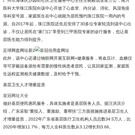
广州市海珠区沙园街社区卫生服务中心主任王晓毅说亚星三公，南方
医科大学珠江医院向该中心开放了心血管、内分泌、消化、风湿免疫
等科室号源，家庭医生在中心就能为居民预约珠江医院一周内的号
源。自2017年起，珠江医院还先后安排了30多位专家轮流到该中心出
诊，不仅让居民在“家门口”享受到三甲医院专家的诊疗服务，也让基
层医生能力得到提升。
足球网盘网址新2
此外，该中心还通过物联网开展互联网+健康服务，将血压计、血糖仪
等可穿戴设备派给有需要的慢性病患者居民，让其回家监测，家庭医
生远程监测相关健康数据，及时给予干预。
基层卫生人才增量提质
皇冠网址大全
做好基层便民惠民服务，具体实施者是基层医务人员。据汪洪滨介
绍，广东采取“重投入、重激励、重帮扶”三方面措施推进基层卫生人
才增量提质，2022年广东省基层医疗卫生机构人员总数34.5万人，比
2020年增加11.7%，每万人全科医生数从3.12增长到3.66。