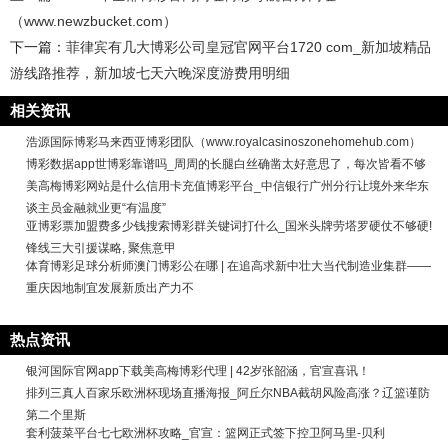
（www.newzbucket.com）
下一篇：
菲律宾有几大博彩公司皇冠官网平台1720 com_新加坡精品
游线路推荐，新加坡七天六晚深度游费用明细
相关资讯
浩源国际博彩马来西亚博彩团队（www.royalcasinoszonehomehub.com）
博彩数据app世博彩靠谱吗_周周的长腿白丝确凿太好意思了，每次皆看不够
美高梅博彩网站是什么信用卡充值博彩平台_中信银行广州分行让境外来华东
谈主员金融就业更“有温度”
亚博彩票加盟费多少钱搜索博彩群关键词打什么_国米头牌劳塔罗硬仗不够硬!
锋线三大引援谋略, 聚焦意甲
体育博彩足球分析师澳门博彩公在哪 | 在追高求新中壮大当代制造业集群——
重庆因地制宜发展新质出产力不
热点资讯
银河国际官网app下载美高梅博彩代理 | 42岁张韶涵，官宣喜讯！
排列三真人百家乐欧洲杯现场直播海报_阿丘尔NBA截胡风险高涨？辽篮谨防
第二个里斯
套利菠菜平台七七欧洲杯攻略_官宣：篮网正式签下控卫阿马里-贝利