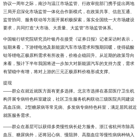
协议一周年之际，南沙与温江市场监管、行政审批部门携手提出两地
三局开启深化市场监管一体化合作新模式，在政策共享、信息互通、
监管协同、服务联动等方面开展积极探索，落实全国统一大市场建设
要求，共同打造“大市场、大质量、大监管”市场监管体系。
中国银行研究院研究员叶银丹在接受《证券日报》记者采访时表示，
短期来看，下游锂电池及新能源汽车市场需求和预期回暖，使得硫酸
钴等锂电正极原料需求有所改善，价格企稳回升。从近期的政策导向
来看，预计下半年我国将进一步加大对新能源汽车的支持力度，需求
有望稳中有增，将对上游的三元正极原料价格形成支撑。
提现
——群众在就近就医方面有更多选择。北京市选择在基层医疗卫生机
构开展专病特色科室建设，社区卫生服务机构联动三级医院共同建设
高血压病、2型糖尿病等常见病、多发病专病特色科室，满足居民就近
就医服务需求。
——群众在基层可以获得多类慢性病长处方服务。浙江省杭州市除高
血压、糖尿病外，还将冠心病、慢阻肺、高脂血症等慢性病病种纳入