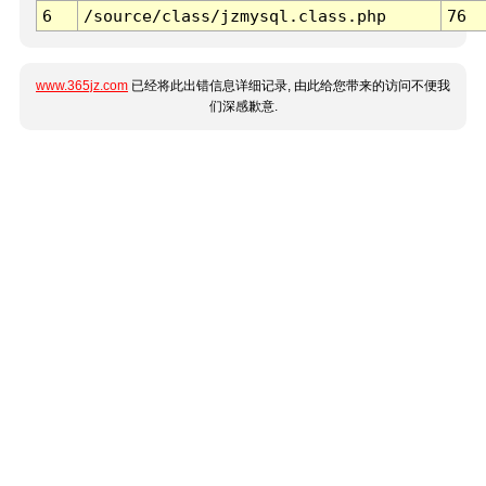
6
/source/class/jzmysql.class.php
76
www.365jz.com
已经将此出错信息详细记录, 由此给您带来的访问不便我
们深感歉意.