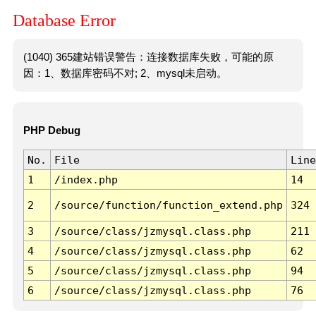
Database Error
(1040) 365建站错误警告：连接数据库失败，可能的原
因：1、数据库密码不对; 2、mysql未启动。
PHP Debug
No.
File
Line
1
/index.php
14
2
/source/function/function_extend.php
324
3
/source/class/jzmysql.class.php
211
4
/source/class/jzmysql.class.php
62
5
/source/class/jzmysql.class.php
94
6
/source/class/jzmysql.class.php
76