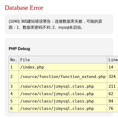
Database Error
(1040) 365建站错误警告：连接数据库失败，可能的原
因：1、数据库密码不对; 2、mysql未启动。
PHP Debug
No.
File
Line
1
/index.php
14
2
/source/function/function_extend.php
324
3
/source/class/jzmysql.class.php
211
4
/source/class/jzmysql.class.php
62
5
/source/class/jzmysql.class.php
94
6
/source/class/jzmysql.class.php
76