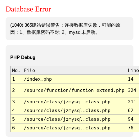
Database Error
(1040) 365建站错误警告：连接数据库失败，可能的原
因：1、数据库密码不对; 2、mysql未启动。
PHP Debug
No.
File
Line
1
/index.php
14
2
/source/function/function_extend.php
324
3
/source/class/jzmysql.class.php
211
4
/source/class/jzmysql.class.php
62
5
/source/class/jzmysql.class.php
94
6
/source/class/jzmysql.class.php
76