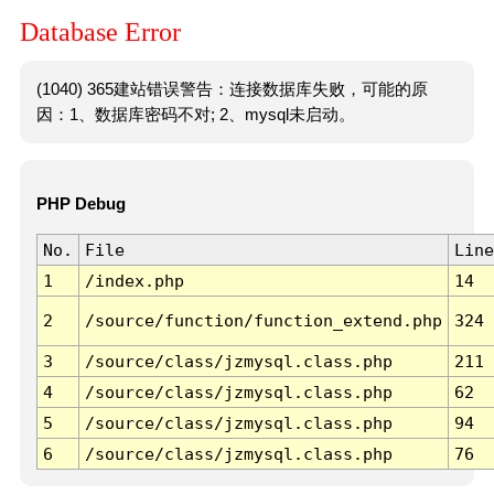
Database Error
(1040) 365建站错误警告：连接数据库失败，可能的原
因：1、数据库密码不对; 2、mysql未启动。
PHP Debug
No.
File
Line
1
/index.php
14
2
/source/function/function_extend.php
324
3
/source/class/jzmysql.class.php
211
4
/source/class/jzmysql.class.php
62
5
/source/class/jzmysql.class.php
94
6
/source/class/jzmysql.class.php
76