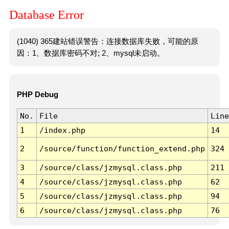
Database Error
(1040) 365建站错误警告：连接数据库失败，可能的原
因：1、数据库密码不对; 2、mysql未启动。
PHP Debug
No.
File
Line
1
/index.php
14
2
/source/function/function_extend.php
324
3
/source/class/jzmysql.class.php
211
4
/source/class/jzmysql.class.php
62
5
/source/class/jzmysql.class.php
94
6
/source/class/jzmysql.class.php
76