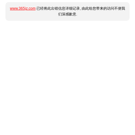
www.365jz.com
已经将此出错信息详细记录, 由此给您带来的访问不便我
们深感歉意.